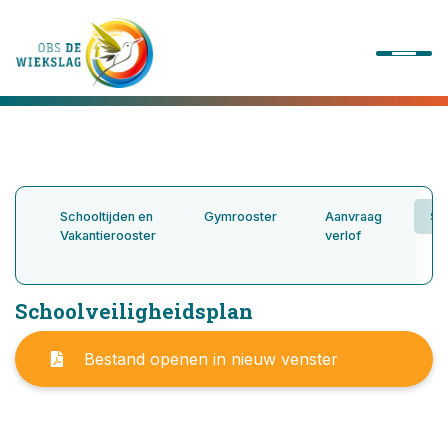
Onze school
Ons onderwijs
Schooltijden en
Gymrooster
Aanvraag
Sc
Vakantierooster
verlof
Onze activiteiten
Schoolveiligheidsplan
Praktische informatie
Bestand openen in nieuw venster
Kennismaking
Contact