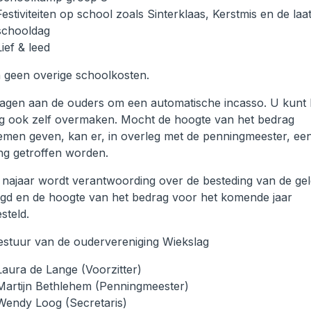
Festiviteiten op school zoals Sinterklaas, Kerstmis en de laa
schooldag
Lief & leed
jn geen overige schoolkosten.
agen aan de ouders om een automatische incasso. U kunt 
g ook zelf overmaken. Mocht de hoogte van het bedrag
emen geven, kan er, in overleg met de penningmeester, ee
ing getroffen worden.
t najaar wordt verantwoording over de besteding van de ge
egd en de hoogte van het bedrag voor het komende jaar
steld.
estuur van de oudervereniging Wiekslag
Laura de Lange (Voorzitter)
Martijn Bethlehem (Penningmeester)
Wendy Loog (Secretaris)