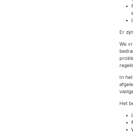
Er zi
We vr
bedra
probl
regel
In he
afgel
vastge
Het b