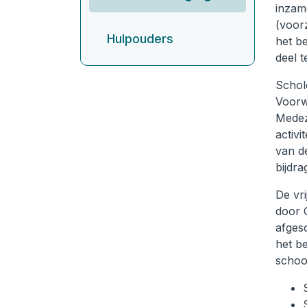
inzame
(voor
Hulpouders
het be
deel 
Schol
Voorwa
Medez
activi
van de
bijdra
De vri
door 
afges
het be
schoo