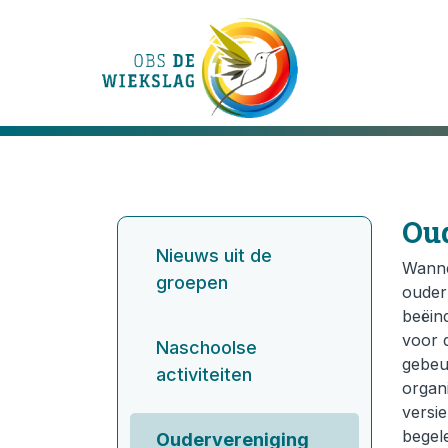
Onze school
Ons onderwijs
Ou
Nieuws uit de
Onze activiteiten
Wanne
groepen
ouder
beëind
Praktische informatie
voor 
Naschoolse
gebeu
activiteiten
Kennismaking
organi
versi
Contact
begele
Oudervereniging