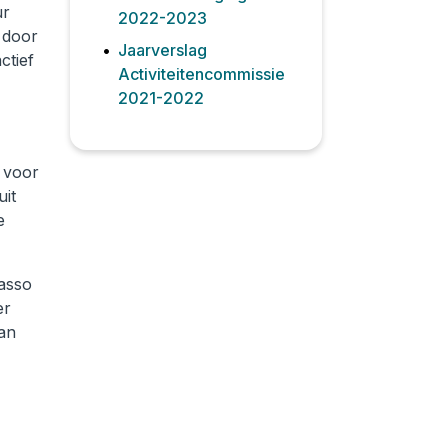
ur
2022-2023
 door
Jaarverslag
ctief
Activiteitencommissie
2021-2022
 voor
uit
e
casso
er
van