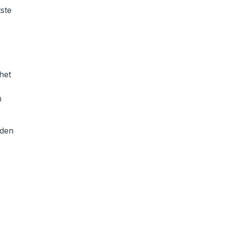
tste
het
n
lden