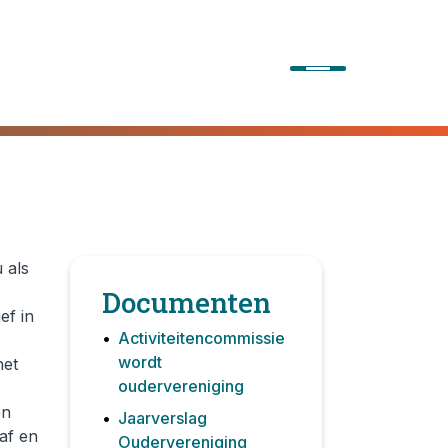
 als
Documenten
ef in
Activiteitencommissie
wordt
het
oudervereniging
en
Jaarverslag
aaf en
Oudervereniging