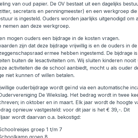
ling van oud papier. De OV bestaat uit een dagelijks bestu
zitter, secretaris en penningmeester) en een werkgroep die
stuur is ingesteld. Ouders worden jaarlijks uitgenodigd om a
te nemen aan deze werkgroep.
en mogen ouders een bijdrage in de kosten vragen.
arden zijn dat deze bijdrage vrijwillig is en de ouders in de
eggenschapsraad ermee hebben ingestemd. De bijdrage is
teiten buiten de lesactiviteiten om. Wij sluiten kinderen nooit 
ze activiteiten die de school aanbiedt, mocht u als ouder d
ge niet kunnen of willen betalen.
jwillige ouderbijdrage wordt geïnd via een automatische in
Oudervereniging De Wiekslag. Het bedrag wordt in twee ke
chreven; in oktober en in maart. Elk jaar wordt de hoogte 
drag opnieuw vastgesteld: voor dit jaar is het € 39,-. Dit
ljaar wordt daarvan o.a. bekostigd:
Schoolreisjes groep 1 t/m 7
Schoolkamp groep 8