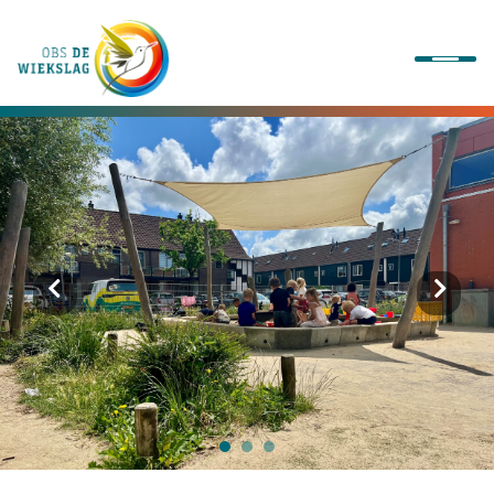
Onze school
Ons onderwijs
Onze activiteiten
Praktische informatie
Kennismaking
Contact