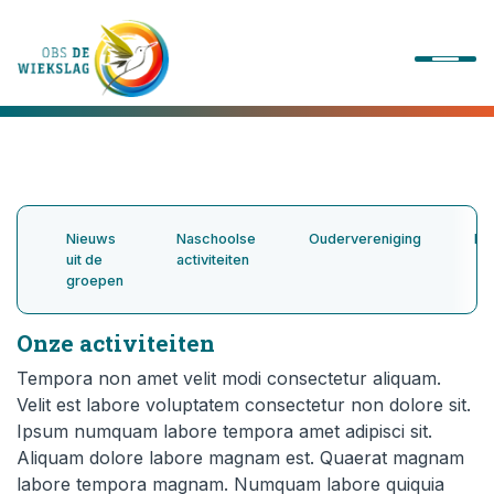
Onze school
Ons onderwijs
Nieuws
Naschoolse
Oudervereniging
Hu
uit de
activiteiten
groepen
Onze activiteiten
Onze activiteiten
Praktische informatie
Tempora non amet velit modi consectetur aliquam.
Velit est labore voluptatem consectetur non dolore sit.
Kennismaking
Ipsum numquam labore tempora amet adipisci sit.
Aliquam dolore labore magnam est. Quaerat magnam
Contact
labore tempora magnam. Numquam labore quiquia