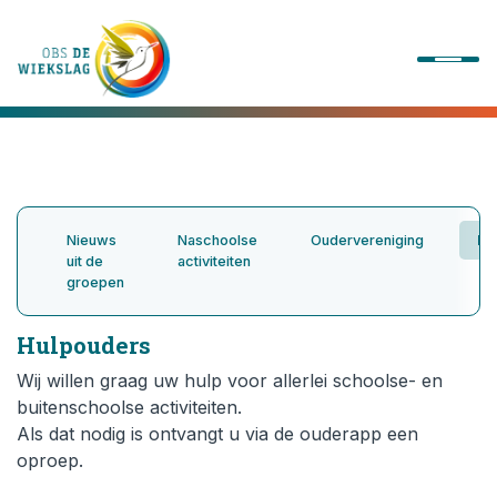
Onze school
Ons onderwijs
Nieuws
Naschoolse
Oudervereniging
Hu
uit de
activiteiten
groepen
Onze activiteiten
Hulpouders
Praktische informatie
Wij willen graag uw hulp voor allerlei schoolse- en
buitenschoolse activiteiten.
Kennismaking
Als dat nodig is ontvangt u via de ouderapp een
oproep.
Contact