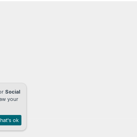
for
Social
raw your
hat's ok