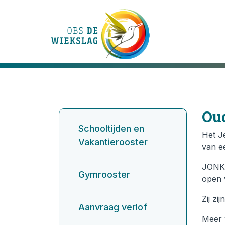
Onze school
Ons onderwijs
Ou
Schooltijden en
Onze activiteiten
Het J
Vakantierooster
van ee
Praktische informatie
JONK 
Gymrooster
open 
Kennismaking
Zij zi
Aanvraag verlof
Contact
Meer 