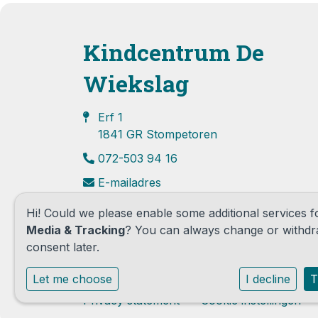
Kindcentrum De
Wiekslag
Erf 1
1841 GR Stompetoren
072-503 94 16
E-mailadres
Hi! Could we please enable some additional services 
Media & Tracking
? You can always change or withd
consent later.
Let me choose
I decline
T
Privacy statement
Cookie instellingen