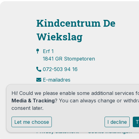
Kindcentrum De
Wiekslag
Erf 1
1841 GR Stompetoren
072-503 94 16
E-mailadres
Hi! Could we please enable some additional services 
Media & Tracking
? You can always change or withd
consent later.
Let me choose
I decline
T
Privacy statement
Cookie instellingen