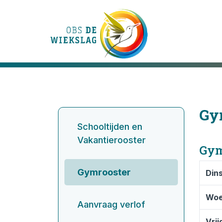
Onze school
Ons onderwijs
Gy
Schooltijden en
Onze activiteiten
Vakantierooster
Gym
Praktische informatie
Gymrooster
Din
Kennismaking
Wo
Aanvraag verlof
Contact
Vrij