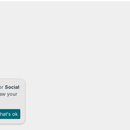
for
Social
raw your
hat's ok