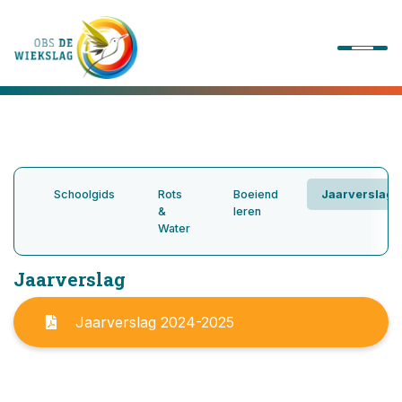
Onze school
Ons onderwijs
Schoolgids
Rots
Boeiend
Jaarverslag
&
leren
Water
Onze activiteiten
Jaarverslag
Praktische informatie
Jaarverslag 2024-2025
Kennismaking
Contact