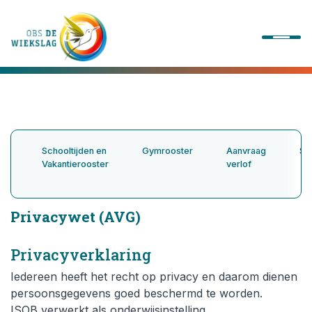
Onze school
Ons onderwijs
Schooltijden en
Gymrooster
Aanvraag
Sc
Vakantierooster
verlof
Onze activiteiten
Privacywet (AVG)
Praktische informatie
Privacyverklaring
Kennismaking
Iedereen heeft het recht op privacy en daarom dienen
persoonsgegevens goed beschermd te worden.
Contact
ISOB verwerkt als onderwijsinstelling