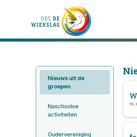
Onze school
Ons onderwijs
Nie
Nieuws uit de
Onze activiteiten
groepen
Wi
Praktische informatie
15-
Naschoolse
activiteiten
Kennismaking
Contact
Oudervereniging