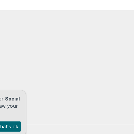
for
Social
raw your
hat's ok