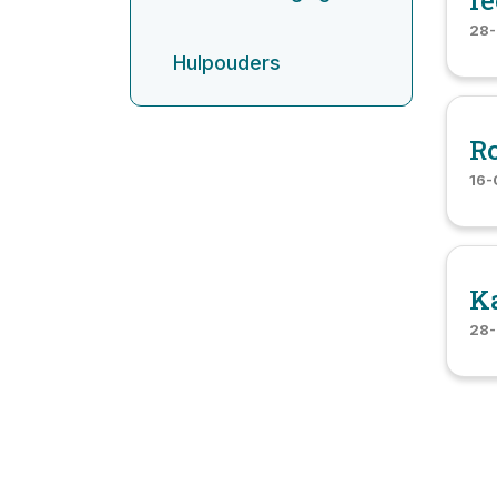
fe
28-
Hulpouders
Ro
16-
K
28