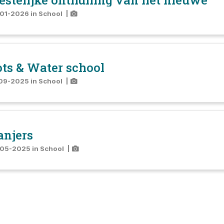
estelijke onthulling van het nieuwe
01-2026
in
School
|
ts & Water school
09-2025
in
School
|
anjers
-05-2025
in
School
|