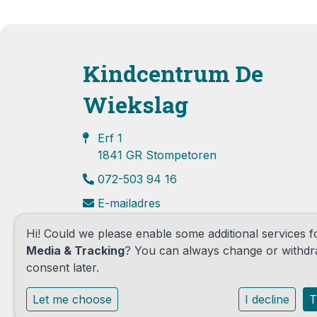
Kindcentrum De
Wiekslag
Erf 1
1841 GR Stompetoren
072-503 94 16
E-mailadres
Hi! Could we please enable some additional services 
Media & Tracking
? You can always change or withd
consent later.
Let me choose
I decline
T